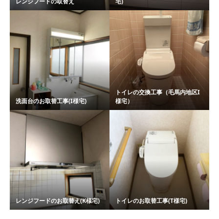
レンジフードの取替え
宅)
トイレの交換工事（毛馬内地区I
洗面台のお取替工事(I様宅)
様宅）
レンジフードのお取替え(K様宅)
トイレのお取替工事(T様宅)